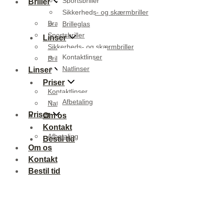
Sportsbriller
Briller
Sikkerheds- og skærmbriller
Brands
Brilleglas
Sportsbriller
Linser
Sikkerheds- og skærmbriller
Kontaktlinser
Brilleglas
Natlinser
Linser
Priser
Kontaktlinser
Afbetaling
Natlinser
Priser
Om os
Kontakt
Afbetaling
Bestil tid
Om os
Kontakt
Bestil tid