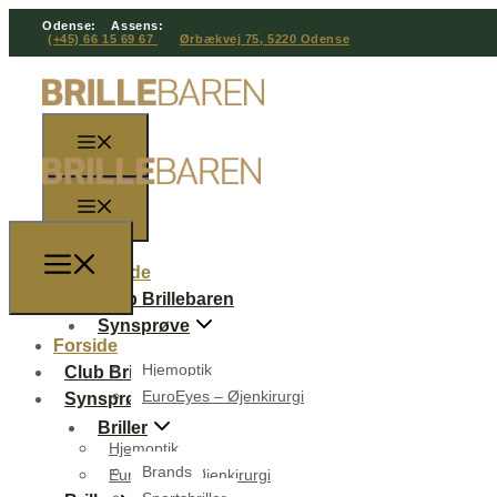
Odense:
Assens:
(+45) 66 15 69 67
Ørbækvej 75, 5220 Odense
Forside
Club Brillebaren
Synsprøve
Forside
Hjemoptik
Club Brillebaren
EuroEyes – Øjenkirurgi
Synsprøve
Briller
Hjemoptik
Brands
EuroEyes – Øjenkirurgi