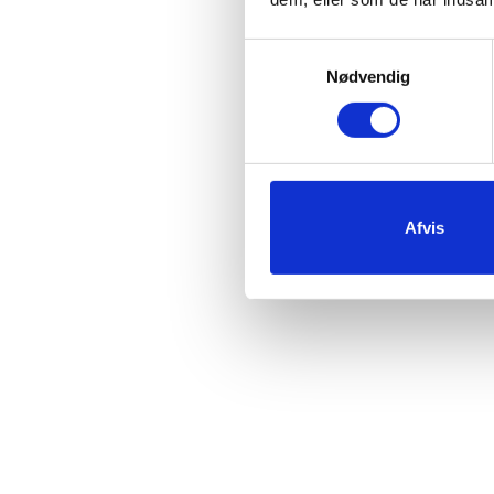
Samtykkevalg
Nødvendig
Afvis