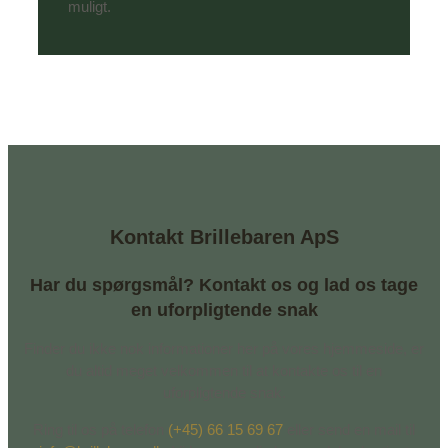
muligt.
Kontakt Brillebaren ApS
Har du spørgsmål? Kontakt os og lad os tage
en uforpligtende snak
Finder du ikke nok informationer her på vores hjemmeside, er
du altid meget velkommen til at kontakte os til en
uforpligtende snak.
Ring til os på telefon
(+45) 66 15 69 67
eller send en mail til