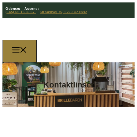
Odense:
Assens:
(+45) 66 15 69 67
Ørbækvej 75, 5220 Odense
Kontaktlinser