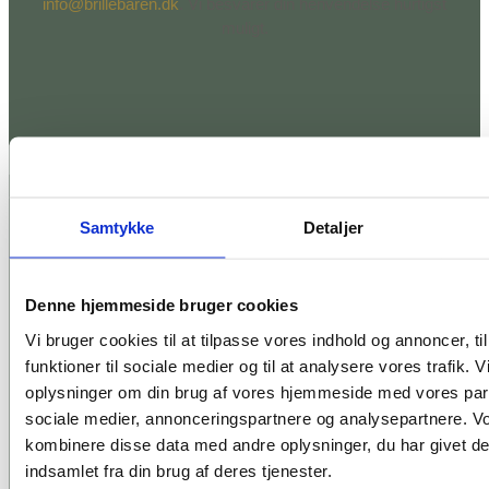
info@brillebaren.dk
. Vi besvarer din henvendelse hurtigst
muligt.
Samtykke
Detaljer
Brillebaren ApS
Denne hjemmeside bruger cookies
Brillebaren er en selvstændig optiker i Odense og Assens,
og vi vælger selv vores leverandører af brillestel, brilleglas,
Vi bruger cookies til at tilpasse vores indhold og annoncer, til
kontaktlinser med videre. Det betyder, at vi kan
funktioner til sociale medier og til at analysere vores trafik. 
sammensætte de produkter, som passer både til din
oplysninger om din brug af vores hjemmeside med vores part
personlige stil og dine individuelle synsbehov. Vi sætter en
sociale medier, annonceringspartnere og analysepartnere. V
ære i at gøre en synlig og mærkbar forskel for vores
kombinere disse data med andre oplysninger, du har givet de
kunder, derfor tager vi os tid til dig, så du få det, som du
indsamlet fra din brug af deres tjenester.
har brug for.