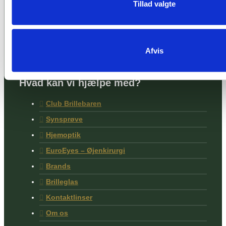
Brillebaren Assens
Tillad valgte
Østergade 29, 5610 Assens
(+45) 66 15 69 67
assens@brillebaren.dk
Afvis
Hvad kan vi hjælpe med?
Club Brillebaren
Synsprøve
Hjemoptik
EuroEyes – Øjenkirurgi
Brands
Brilleglas
Kontaktlinser
Om os